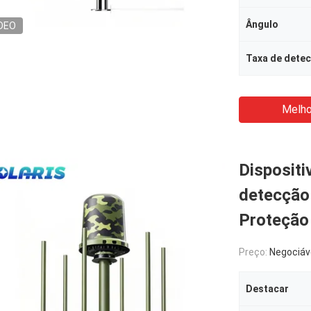
Ângulo
DEO
Taxa de dete
Melho
Dispositi
detecção 
Proteção 
Preço:
Negociáv
Destacar