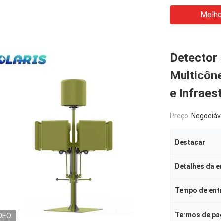
Melho
Detector
Multicône
e Infraes
Preço:
Negociáv
Destacar
Detalhes da 
Tempo de ent
Termos de p
DEO