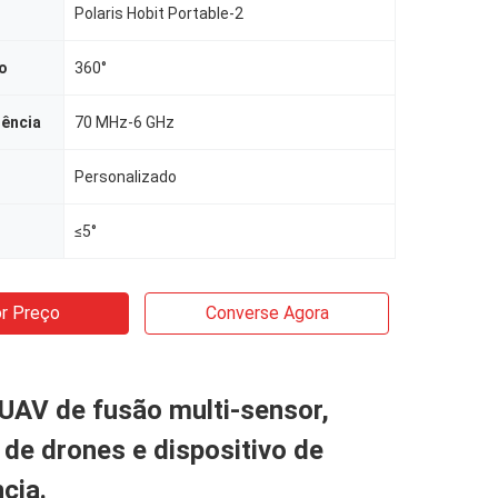
Polaris Hobit Portable-2
o
360°
uência
70 MHz-6 GHz
Personalizado
≤5°
r Preço
Converse Agora
UAV de fusão multi-sensor,
de drones e dispositivo de
ncia.