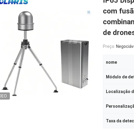
IP65 Disp
com fusã
combinand
de drone
Preço:
Negociáv
nome
Módulo de de
Localização 
DEO
Personalizaç
Taxa da dete