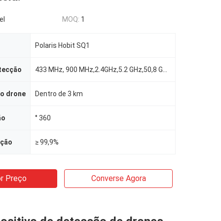
el
MOQ:
1
Polaris Hobit SQ1
tecção
433 MHz, 900 MHz,2.4GHz,5.2 GHz,50,8 GHz
do drone
Dentro de 3 km
ão
° 360
cção
≥ 99,9%
r Preço
Converse Agora