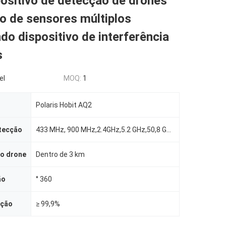
ositivo de detecção de drones
o de sensores múltiplos
o dispositivo de interferência
s
el
MOQ:
1
Polaris Hobit AQ2
tecção
433 MHz, 900 MHz,2.4GHz,5.2 GHz,50,8 GHz
do drone
Dentro de 3 km
ão
° 360
cção
≥ 99,9%