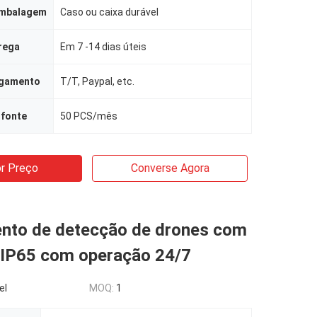
embalagem
Caso ou caixa durável
rega
Em 7 -14 dias úteis
agamento
T/T, Paypal, etc.
 fonte
50 PCS/mês
r Preço
Converse Agora
nto de detecção de drones com
 IP65 com operação 24/7
el
MOQ:
1