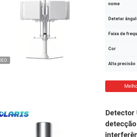
nome
Detetar ângul
Faixa de freq
Cor
DEO
Alta precisão
Melho
Detector 
detecção 
interferê