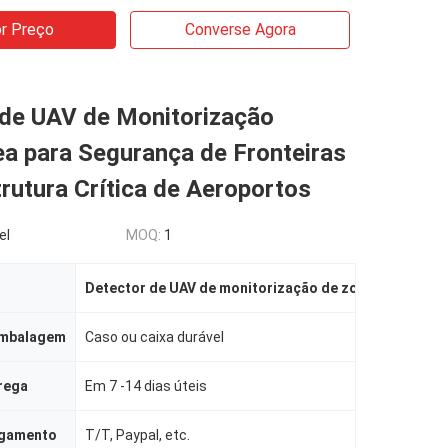
r Preço
Converse Agora
 de UAV de Monitorização
a para Segurança de Fronteiras
trutura Crítica de Aeroportos
el
MOQ:
1
Detector de UAV de monitorização de zonas múltiplas
embalagem
Caso ou caixa durável
rega
Em 7 -14 dias úteis
agamento
T/T, Paypal, etc.