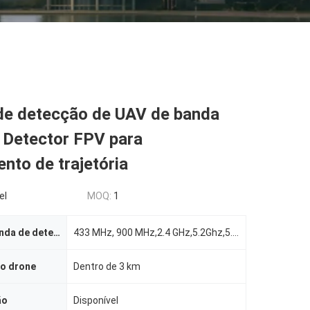
de detecção de UAV de banda
 Detector FPV para
nto de trajetória
el
MOQ:
1
Largura de banda de detecção
433 MHz, 900 MHz,2.4 GHz,5.2Ghz,5.8 GHz
do drone
Dentro de 3 km
ão
Disponível