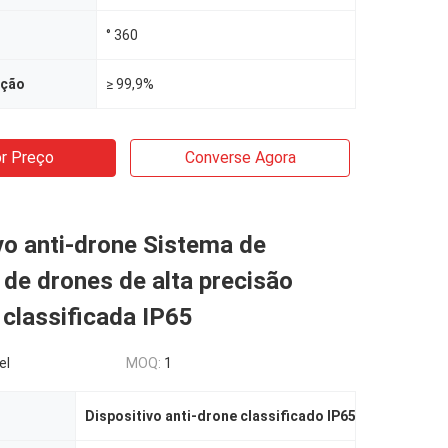
° 360
cção
≥ 99,9%
r Preço
Converse Agora
vo anti-drone Sistema de
de drones de alta precisão
classificada IP65
el
MOQ:
1
Dispositivo anti-drone classificado IP65
,
Sistema de d