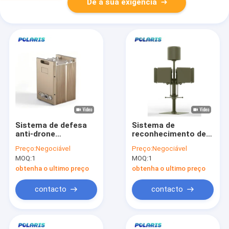
Dê a sua exigência
Sistema de defesa
Sistema de
anti-drone
reconhecimento de
multifuncional com
alvos multi-
Preço:
Negociável
Preço:
Negociável
GNSS Spoofing e
espectrais de
MOQ:
1
MOQ:
1
Análise do
detector de UAV de
Comportamento do
10 km personalizado
obtenha o ultimo preço
obtenha o ultimo preço
Enxame
com rastreamento
EO IR
contacto
contacto