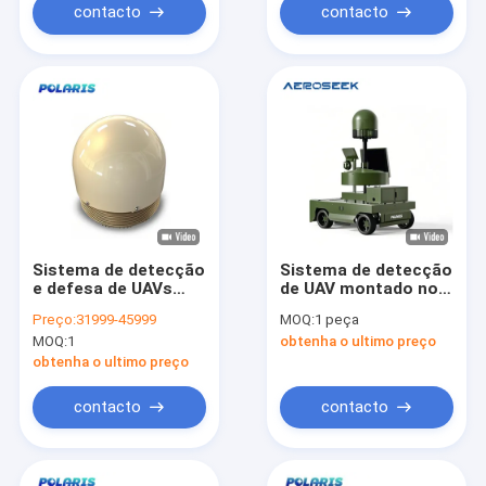
contacto
contacto
Sistema de detecção
Sistema de detecção
e defesa de UAVs
de UAV montado no
multi-frequência
veículo Hobit V3 5 km
Preço:
31999-45999
MOQ:
1 peça
omnidirecional Tipo
Faixa de 70 MHz-6
MOQ:
1
obtenha o ultimo preço
fixo
GHz
obtenha o ultimo preço
contacto
contacto