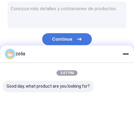
DJI Descifrar Drone Detector
Detector portátil de drones
Detector de telemóvel
Continue
detector de drones montado no veículo
zelia
Espionagem de GPS por drone
Nossas Categorias
Interruptor de sinal de drones
3:07 PM
interferente de drones portáteis
Good day, what product are you looking for?
Interruptor de drones fixo
Detector de drones
Detector fixo de
Detector de d
drones
FPV