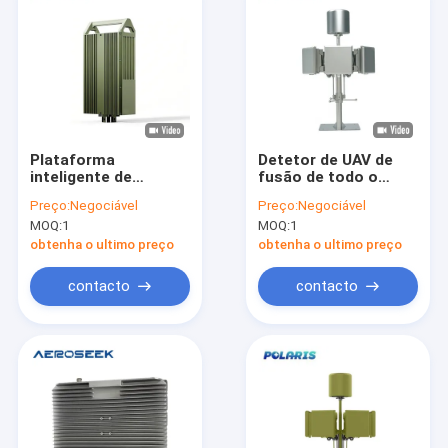
Plataforma
Detetor de UAV de
inteligente de
fusão de todo o
contramedida de UAV
espectro cognitivo
Preço:
Negociável
Preço:
Negociável
com localização
tipo fixo para
MOQ:
1
MOQ:
1
falsa e reprodução
ambientes adversos
de padrões de
obtenha o ultimo preço
obtenha o ultimo preço
ameaça.
contacto
contacto
Para casa
Produtos
Sobre nós