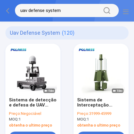
Uav Defense System
(120)
Sistema de detecção
Sistema de
e defesa de UAV
Interceptação
montado em
Inteligente de UAV de
Preço:
Negociável
Preço:
31999-45999
veículos de todas as
Espaço Aéreo
MOQ:
1
MOQ:
1
frequências com
Inteligente Sistema
interferência remota
de Defesa de
obtenha o ultimo preço
obtenha o ultimo preço
Multifrequência Fixa