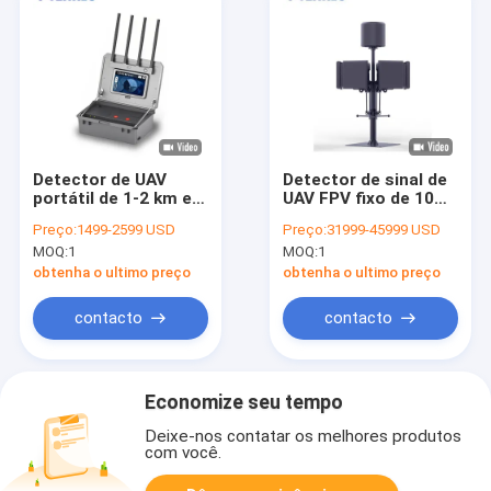
Detector de UAV
Detector de sinal de
portátil de 1-2 km e
UAV FPV fixo de 10
dispositivo de
km com localização
Preço:
1499-2599 USD
Preço:
31999-45999 USD
interferência para
de direção e
MOQ:
1
MOQ:
1
equipamentos de
interferência de
combate individuais
drones
obtenha o ultimo preço
obtenha o ultimo preço
contacto
contacto
Economize seu tempo
Deixe-nos contatar os melhores produtos
com você.