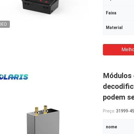
Faixa
DEO
Material
Melho
Módulos 
decodific
podem se
Preço:
31999-4
nome