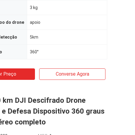
3 kg
voo do drone
apoio
detecção
5km
o
360°
r Preço
Converse Agora
0 km DJI Descifrado Drone
 e Defesa Dispositivo 360 graus
éreo completo