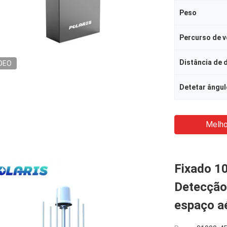
Peso
Percurso de 
Distância de 
DEO
Detetar ângul
Melho
Fixado 1
Detecção
espaço a