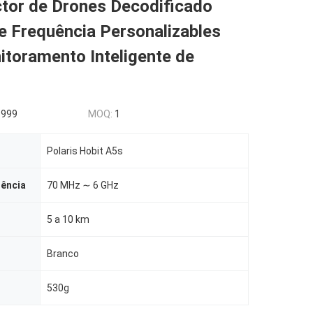
ctor de Drones Decodificado
e Frequência Personalizables
itoramento Inteligente de
5999
MOQ:
1
Polaris Hobit A5s
uência
70 MHz ∼ 6 GHz
5 a 10 km
Branco
530g