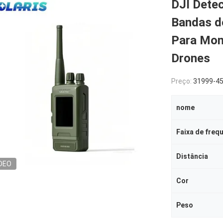
DJI Dete
Bandas d
Para Mon
Drones
Preço:
31999-4
nome
Faixa de freq
Distância
DEO
Cor
Peso