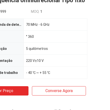
quência omnidirecional Tipo fixo
5999
MOQ:
1
Largura de banda de detecção
70 MHz - 6 GHz
° 360
cção
5 quilômetros
entação
220 V±10 V
de trabalho
- 40 ℃ ~ + 55 ℃
r Preço
Converse Agora