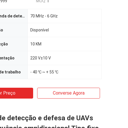
5999
MOQ:
1
Largura de banda de detecção
70 MHz - 6 GHz
ão
Disponível
cção
10 KM
entação
220 V±10 V
de trabalho
- 40 ℃ ~ + 55 ℃
r Preço
Converse Agora
de detecção e defesa de UAVs