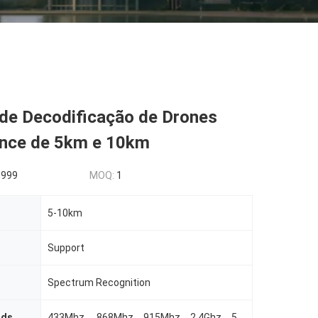
 de Decodificação de Drones
nce de 5km e 10km
5999
MOQ:
1
5-10km
Support
Spectrum Recognition
nds
433Mhz、 868Mhz、915Mhz、2.4Ghz、5.2Ghz、5.8Ghz