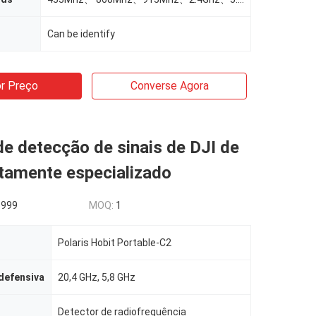
Can be identify
r Preço
Converse Agora
e detecção de sinais de DJI de
ltamente especializado
5999
MOQ:
1
Polaris Hobit Portable-C2
 defensiva
20,4 GHz, 5,8 GHz
Detector de radiofrequência