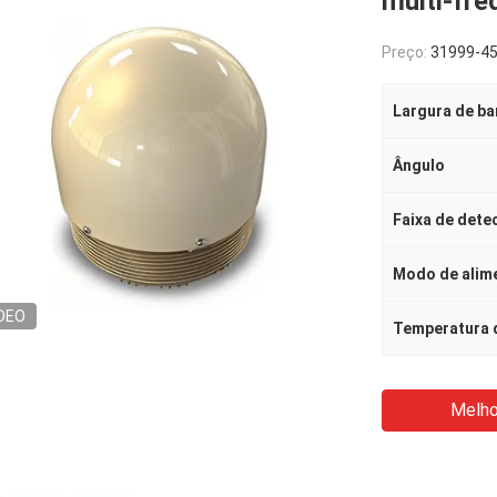
multi-fre
Preço:
31999-4
Ângulo
Faixa de dete
Modo de alim
DEO
Temperatura 
Melho