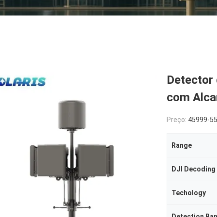
Detector
com Alca
Preço:
45999-5
Range
DJI Decoding
Techology
Detection Ba