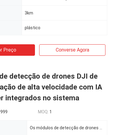
3km
plástico
r Preço
Converse Agora
de detecção de drones DJI de
ação de alta velocidade com IA
r integrados no sistema
5999
MOQ:
1
Os módulos de detecção de drones DIL de descodificação a alta velocidade, movidos por IA, podem ser