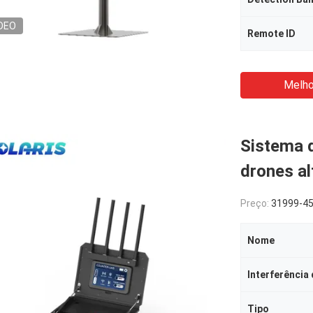
DEO
Remote ID
Melho
Sistema d
drones a
Preço:
31999-4
Nome
Interferência
Tipo