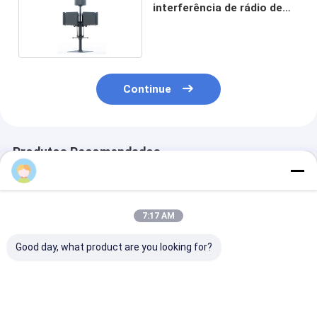
interferência de rádio de
freqüência fixa de 10 km
Continue
Produtos Recomendados
7:17 AM
Good day, what product are you looking for?
Suporte fixo à prova
Hi Power Drone
Bloqueador de
d'água, resistente e
Signal Jammer 6
fixo de 2 km c
durável,
Bands Equipado com
decodificação