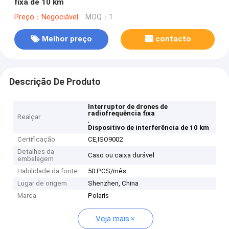
fixa de 10 km
Preço：Negociável
MOQ：1
Melhor preço
contacto
Descrição De Produto
Interruptor de drones de
radiofrequência fixa
Realçar
,
Dispositivo de interferência de 10 km
Certificação
CE,ISO9002
Detalhes da
Caso ou caixa durável
embalagem
Habilidade da fonte
50 PCS/mês
Lugar de origem
Shenzhen, China
Marca
Polaris
Veja mais