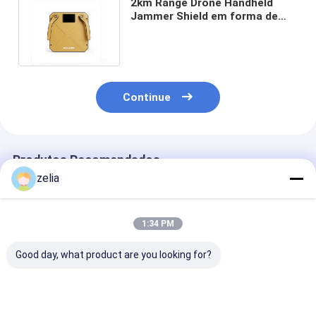
2km Range Drone Handheld
Jammer Shield em forma de
Design Exterior Jammers de
sinal
Continue
Produtos Recomendados
zelia
1:34 PM
Good day, what product are you looking for?
Dispositivo de
Interruptor de
1 km de alcan
interferência de
drones portáteis de
Desordenador 