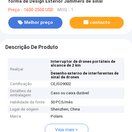
forma de Design Exterior Jammers de sinal
Preço：1600-2500 USD
MOQ：1
Melhor preço
contacto
Descrição De Produto
Interruptor de drones portáteis de
alcance de 2 km
Realçar
,
Desenho externo de interferentes de
sinal de drones
Certificação
CE,ISO9002
Detalhes da
Caso ou caixa durável
embalagem
Habilidade da fonte
50 PCS/mês
Lugar de origem
Shenzhen, China
Marca
Polaris
Veja mais