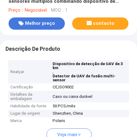
sensores múltiplos combinando dispositivo de
simulação de drones
Preço：Negociável
MOQ：1
Melhor preço
contacto
Descrição De Produto
Dispositivo de detecção de UAV de 3
km
Realçar
,
Detector de UAV de fusão multi-
sensor
Certificação
CE,ISO9002
Detalhes da
Caso ou caixa durável
embalagem
Habilidade da fonte
50 PCS/mês
Lugar de origem
Shenzhen, China
Marca
Polaris
Veja mais