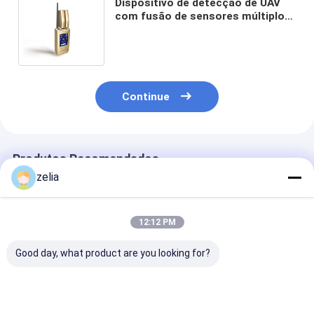
Dispositivo de detecção de UAV
com fusão de sensores múltiplos
combinando dispositivo de
simulação de drones
Continue
Produtos Recomendados
zelia
12:12 PM
Good day, what product are you looking for?
Detector de Sinal
Detector de sinal de
Radar de dete
Starlink Portátil de
satélite Starlink
anti-drone 3D 